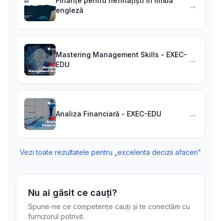
Finanțe pentru nefinațiști în limba
→
engleză
Mastering Management Skills - EXEC-
→
EDU
→
Analiza Financiară - EXEC-EDU
Vezi toate rezultatele pentru „
excelenta decizii afaceri
"
Nu ai găsit ce cauți?
Spune-ne ce competențe cauți și te conectăm cu
furnizorul potrivit.