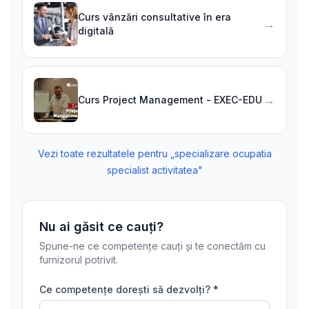
Curs vânzări consultative în era
→
digitală
→
Curs Project Management - EXEC-EDU
Vezi toate rezultatele pentru „
specializare ocupatia
specialist activitatea
"
Nu ai găsit ce cauți?
Spune-ne ce competențe cauți și te conectăm cu
furnizorul potrivit.
Ce competențe dorești să dezvolți? *