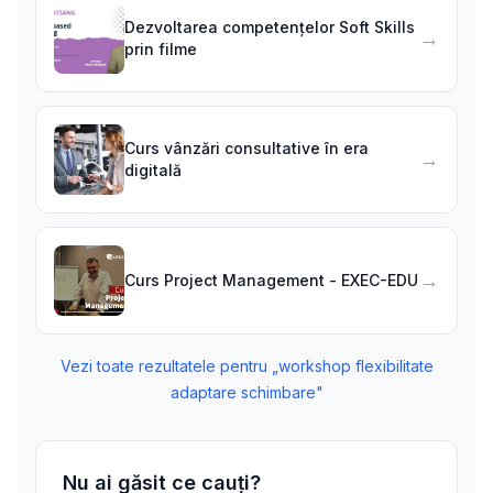
Dezvoltarea competențelor Soft Skills
→
prin filme
Curs vânzări consultative în era
→
digitală
→
Curs Project Management - EXEC-EDU
Vezi toate rezultatele pentru „
workshop flexibilitate
adaptare schimbare
"
Nu ai găsit ce cauți?