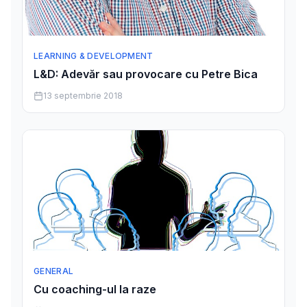
LEARNING & DEVELOPMENT
L&D: Adevăr sau provocare cu Petre Bica
13 septembrie 2018
GENERAL
Cu coaching-ul la raze