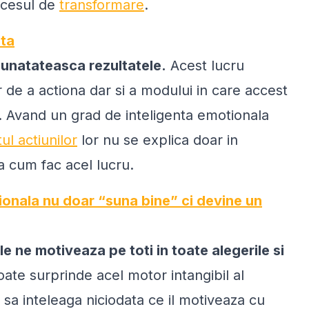
rocesul de
transformare
.
nta
mbunatateasca rezultatele.
Acest lucru
de a actiona dar si a modului in care accest
r. Avand un grad de inteligenta emotionala
ul actiunilor
lor nu se explica doar in
 a cum fac acel lucru.
ionala nu doar “suna bine” ci devine un
ile ne motiveaza pe toti in toate alegerile si
te surprinde acel motor intangibil al
sa inteleaga niciodata ce il motiveaza cu