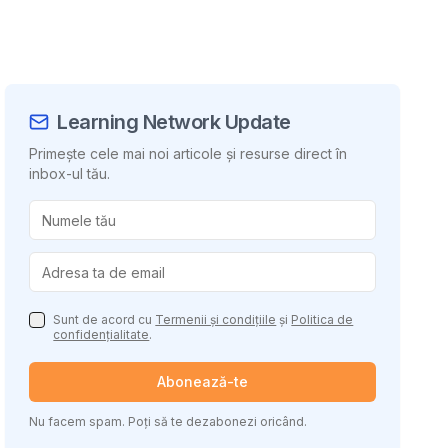
Learning Network Update
Primește cele mai noi articole și resurse direct în
inbox-ul tău.
uie conținutul
Sunt de acord cu
Termenii și condițiile
și
Politica de
confidențialitate
.
Abonează-te
Nu facem spam. Poți să te dezabonezi oricând.