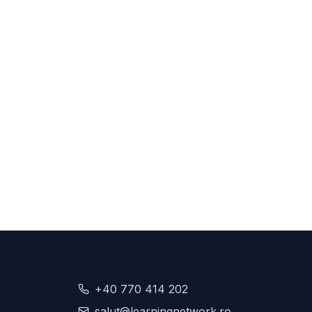
+40 770 414 202
salut@learningnetwork.ro