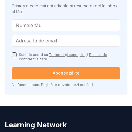
Primește cele mai noi articole și resurse direct în inbox-
ul tău.
Sunt de acord cu
Termenii și condițiile
și
Politica de
confidențialitate
.
Abonează-te
Nu facem spam. Poți să te dezabonezi oricând.
Learning Network