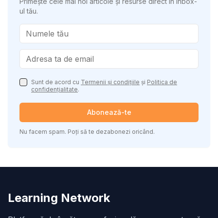
Primește cele mai noi articole și resurse direct în inbox-
ul tău.
Sunt de acord cu
Termenii și condițiile
și
Politica de
confidențialitate
.
Abonează-te
Nu facem spam. Poți să te dezabonezi oricând.
Learning Network