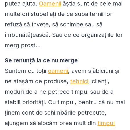
putea ajuta.
Oamenii
ăștia sunt de cele mai
multe ori stupefiați de ce subalternii lor
refuză să învețe, să schimbe sau să
îmbunătățească. Sau de ce organizațiile lor
merg prost…
Se renunță la ce nu merge
Suntem cu toții
oameni
, avem slăbiciuni și
ne atașăm de produse,
tehnici
, clienți,
moduri de a ne petrece timpul sau de a
stabili priorități. Cu timpul, pentru că nu mai
ținem cont de schimbările petrecute,
ajungem să alocăm prea mult din
timpul