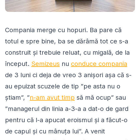
Compania merge cu hopuri. Ba pare că
totul e spre bine, ba se dărâmă tot ce s-a
construit și trebuie reluat, cu migală, de la
început.
Semizeus
nu
conduce compania
de 3 luni ci deja de vreo 3 anișori așa că s-
au epuizat scuzele de tip ”
pe asta nu o
știam
”, ”
n-am avut timp
să mă ocup
” sau
”
managerul din linia a-3-a a dat-o de gard
pentru că l-a apucat eroismul și a făcut-o
de capul și cu mânuța lui
”. A venit