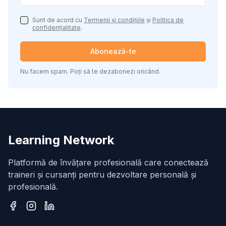
Sunt de acord cu
Termenii și condițiile
și
Politica de
confidențialitate
.
Abonează-te
Nu facem spam. Poți să te dezabonezi oricând.
Learning Network
Platformă de învățare profesională care conectează
traineri și cursanți pentru dezvoltare personală și
profesională.
Facebook
Instagram
LinkedIn